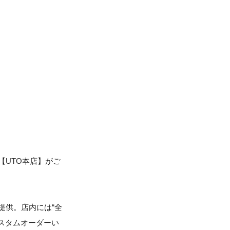
【UTO本店】がご
提供。店内には“全
カスタムオーダーい