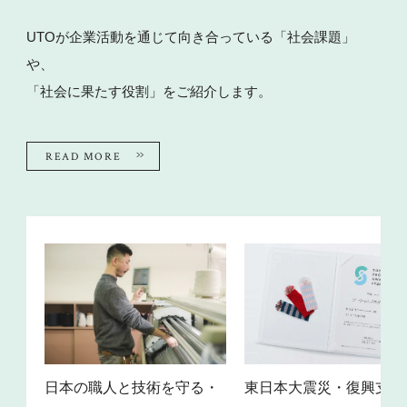
UTOが企業活動を通じて向き合っている「社会課題」
や、
「社会に果たす役割」をご紹介します。
READ MORE
通し
日本の職人と技術を守る・
東日本大震災・復興支援