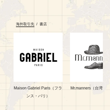
海外取引先
/
書店
ス・
Maison Gabriel Paris（フラ
Mr.manners（台湾・
ンス・パリ）