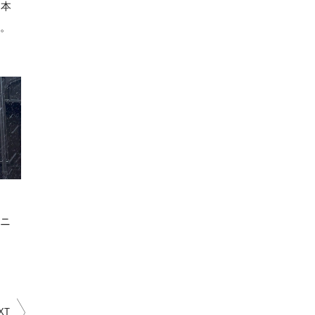
日本
。
ニ
XT