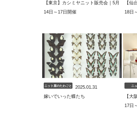
【東京】カシミヤニット販売会｜5月
【仙
14日～17日開催
18日
ニット屋のたわごと
ニ
2025.01.31
嫁いでいった蝶たち
【大
17日