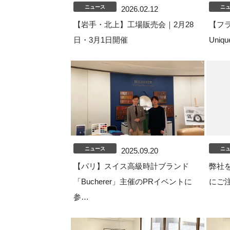
ニュース
ニ
2026.02.12
【岩手・北上】工場販売会｜2月28
【フラ
日・3月1日開催
Uni
ニュース
ニ
2025.09.20
【パリ】スイス高級時計ブランド
弊社
「Bucherer」主催のPRイベントに
にご
参…