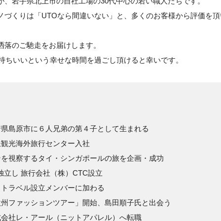
が、岩手県北上市の自社工場の30代中心の若い職人たちです。
ノづくりは「UTOなら間違いない」と、多くのお客様から評価を頂
洒落のご馳走をお届けします。
気持ちいいという幸せな時間を過ごし頂けると幸いです。
長崎県島原市に６人兄弟の第４子として生まれる
名鉄観光海外旅行センター入社
ランを視察するタイ・シンガポールの旅を企画・成功
し 旅行会社（株）CTC設立
テストラベル設立メンバーに加わる
「欧州ファッションツアー」開始、島田順子氏と出会う
株式会社レ・アール（ニットアパレル）へ転職