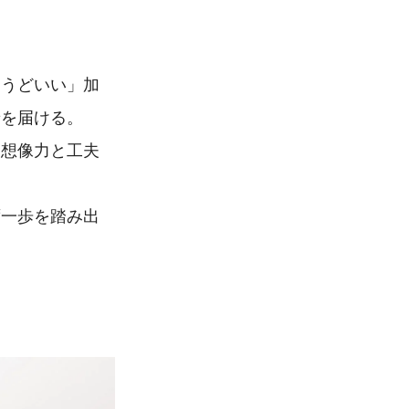
ょうどいい」加
せを届ける。
に想像力と工夫
ず一歩を踏み出