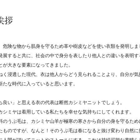
挨拶
、危険な物から肌身を守るため革や樹皮などを使い衣類を発明しま
発展すると共に、社会の中で身分を表したり他人との違いを表明す
とが大きな要素になってきました。
ねく浸透した現代、衣は他人からどう見られることより、自分が気
新たな時代に入っていると思います。
ち良い」と思える衣の代表は断然カシミヤニットでしょう。
カシミヤは着用している私たちを幸せな気持ちにしてくれます。
料のうぶ毛は、カシミヤ山羊が極寒の寒さから自分の身を守るため
たものですが、なんと！そのうぶ毛は春になると抜け変わり自然に
に人間が頂いてニットやストールにする。これは持続可能な素晴ら