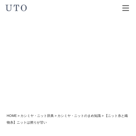
HOME
>
カシミヤ・ニット辞典
>
カシミヤ・ニットのまめ知識
>
【ニット糸と織
物糸】ニットは撚りが甘い