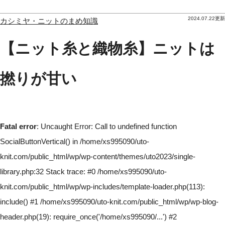
2024.07.22更新
カシミヤ・ニットのまめ知識
【ニット糸と織物糸】ニットは
撚りが甘い
Fatal error
: Uncaught Error: Call to undefined function
SocialButtonVertical() in /home/xs995090/uto-
knit.com/public_html/wp/wp-content/themes/uto2023/single-
library.php:32 Stack trace: #0 /home/xs995090/uto-
knit.com/public_html/wp/wp-includes/template-loader.php(113):
include() #1 /home/xs995090/uto-knit.com/public_html/wp/wp-blog-
header.php(19): require_once('/home/xs995090/...') #2