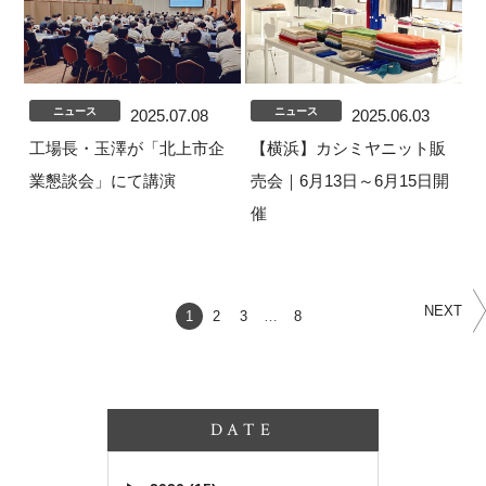
ニュース
ニュース
2025.07.08
2025.06.03
工場長・玉澤が「北上市企
【横浜】カシミヤニット販
業懇談会」にて講演
売会｜6月13日～6月15日開
催
NEXT
1
2
3
…
8
DATE