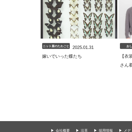
ニット屋のたわごと
お
2025.01.31
嫁いでいった蝶たち
【衣装
さん
会社概要
沿革
採用情報
メデ