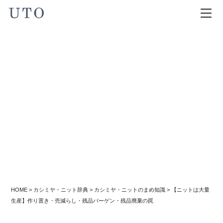
HOME
>
カシミヤ・ニット辞典
>
カシミヤ・ニットのまめ知識
>
【ニットは大量
生産】作り置き・売減らし・残品バーゲン・残品廃棄の罠