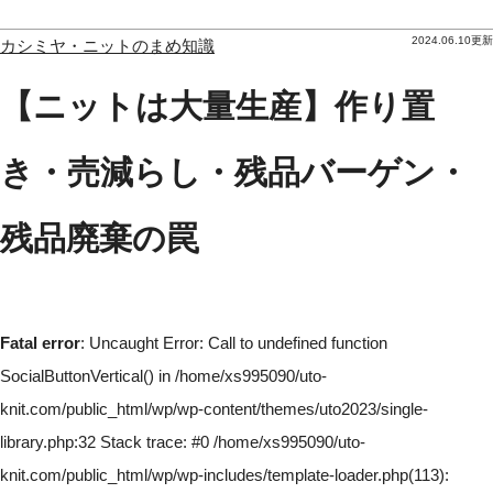
2024.06.10更新
カシミヤ・ニットのまめ知識
【ニットは大量生産】作り置
き・売減らし・残品バーゲン・
残品廃棄の罠
Fatal error
: Uncaught Error: Call to undefined function
SocialButtonVertical() in /home/xs995090/uto-
knit.com/public_html/wp/wp-content/themes/uto2023/single-
library.php:32 Stack trace: #0 /home/xs995090/uto-
knit.com/public_html/wp/wp-includes/template-loader.php(113):