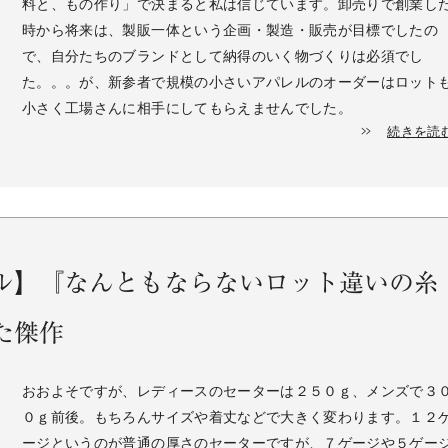
料と、もの作り」で決まると私は信じています。卸売りで創業し
時から将来は、製販一体という企画・製造・販売が目標でしたの
で、自分たちのブランドとして納得のいく物づくりは必須でし
た。。。が、新参者で規模の小さいアパレルのオーダーはロット
小さく工場さんに相手にしてもらえませんでした。
続きを読
ル】『なんともならないロット違いの糸
た傑作
おおよそですが、レディースのセーターは２５０ｇ、メンズで３
０ｇ前後。もちろんサイズや着丈などで大きく変わります。１２
ージというのが普通の厚さのセーターですが、７ゲージや５ゲー