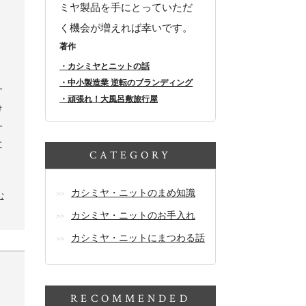
ミヤ製品を手にとっていただ
く機会が増えれば幸いです。
著作
ミ
・カシミヤとニットの話
。
・中小製造業 逆転のブランディング
す
・頑張れ！大風呂敷旅行屋
け
一
に
CATEGORY
カシミヤ・ニットのまめ知識
む
カシミヤ・ニットのお手入れ
カシミヤ・ニットにまつわる話
RECOMMENDED