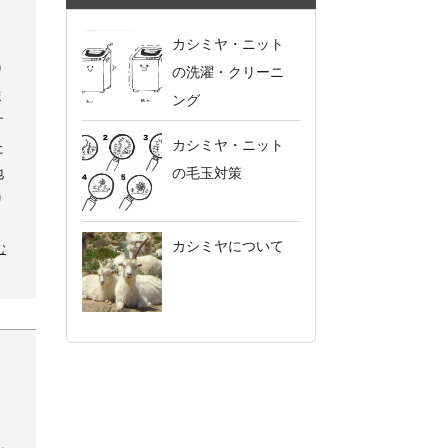
カシミヤ・ニット
り
の洗濯・クリーニ
ま
ング
す
カシミヤ・ニット
た
地
の毛玉対策
り
カシミヤについて
む