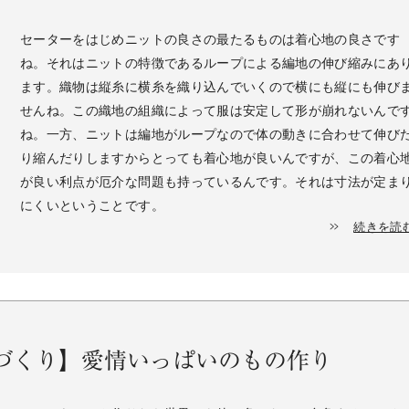
セーターをはじめニットの良さの最たるものは着心地の良さです
ね。それはニットの特徴であるループによる編地の伸び縮みにあ
ます。織物は縦糸に横糸を織り込んでいくので横にも縦にも伸び
せんね。この織地の組織によって服は安定して形が崩れないんで
ね。一方、ニットは編地がループなので体の動きに合わせて伸び
り縮んだりしますからとっても着心地が良いんですが、この着心
が良い利点が厄介な問題も持っているんです。それは寸法が定ま
にくいということです。
続きを読
づくり】愛情いっぱいのもの作り