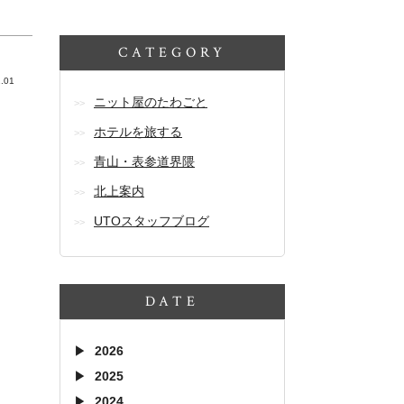
CATEGORY
.01
ニット屋のたわごと
ホテルを旅する
青山・表参道界隈
北上案内
UTOスタッフブログ
DATE
2026
2025
2024