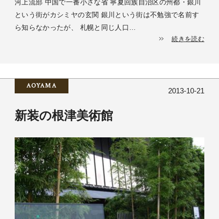
河上流部 中国で一番小さな省 寧夏回族自治区の州都・銀川
という街がカシミヤの玄関 銀川という街は不勉強で名前す
ら知らなかったが、 札幌と同じ人口…
続きを読む
AOYAMA
2013-10-21
新装の根津美術館