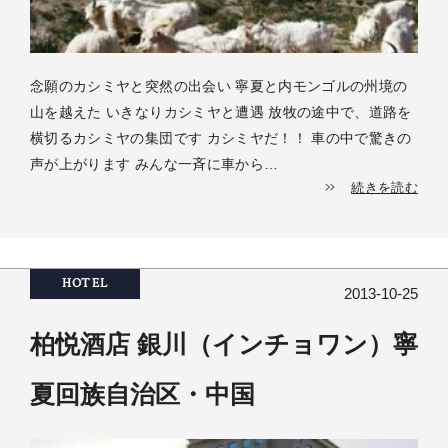
念願のカシミヤと突然の出会い 寧夏と内モンゴルの州境の
山を越えた いきなりカシミヤと遭遇 放牧の途中で、道路を
横切るカシミヤの集団です カシミヤだ！！ 車の中で驚きの
声が上がります みんな一斉に車から…
続きを読む
HOTEL
2013-10-25
柏悦酒店 銀川（インチョワン）寧
夏回族自治区・中国