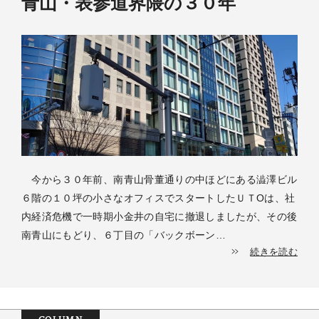
青山・表参道界隈の３０年
今から３０年前、南青山骨董通りの中ほどにある澁澤ビル
６階の１０坪の小さなオフィスでスタートしたＵＴОは、社
内経済危機で一時期小金井の自宅に撤退しましたが、その後
南青山にもどり、６丁目の「バックボーン…
続きを読む