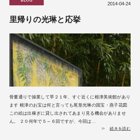
BLOG
2014-04-24
里帰りの光琳と応挙
骨董通りで操業して早２１年、すぐ近くに根津美術館があり
ます 根津のお宝は何と言っても尾形光琳の国宝・燕子花図
この絵は出稼ぎに貸し出されてあまり見る機会がありませ
ん。 ２０何年で５～６回ですが、今回は…
続きを読む