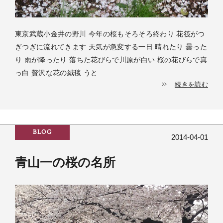
東京武蔵小金井の野川 今年の桜もそろそろ終わり 花筏がつ
ぎつぎに流れてきます 天気が急変する一日 晴れたり 曇った
り 雨が降ったり 落ちた花びらで川原が白い 桜の花びらで真
っ白 贅沢な花の絨毯 うと
続きを読む
BLOG
2014-04-01
青山一の桜の名所