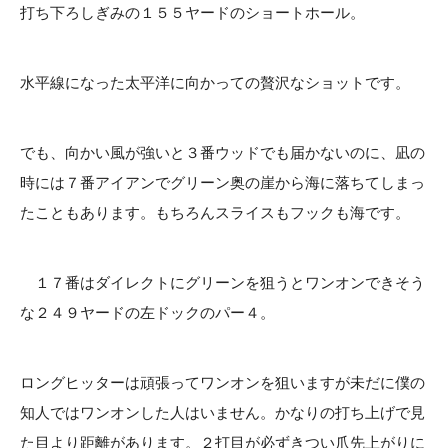
打ち下ろしぎみの１５５ヤードのショートホール。
水平線になった太平洋に向かっての贅沢なショットです。
でも、向かい風が強いと３番ウッドでも届かないのに、凪の
時には７番アイアンでグリーン奥の崖から海に落ちてしまっ
たこともあります。もちろんスライスもフックも海です。
１７番はダイレクトにグリーンを狙うとワンオンできそう
な２４９ヤードの左ドックのパー４。
ロングヒッターは頑張ってワンオンを狙いますが未だに僕の
知人ではワンオンした人はいません。かなりの打ち上げで見
た目より距離があります。２打目が必ずきつい爪先上がりに