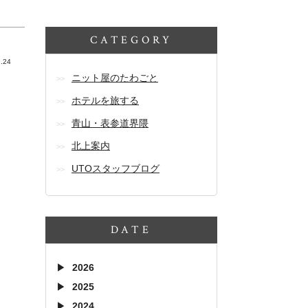
CATEGORY
.24
ニット屋のたわごと
ホテルを旅する
青山・表参道界隈
北上案内
UTOスタッフブログ
DATE
2026
2025
2024