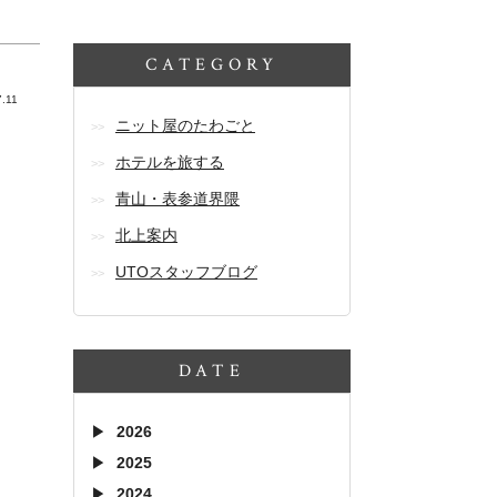
CATEGORY
7.11
ニット屋のたわごと
ホテルを旅する
青山・表参道界隈
北上案内
UTOスタッフブログ
DATE
2026
2025
2024