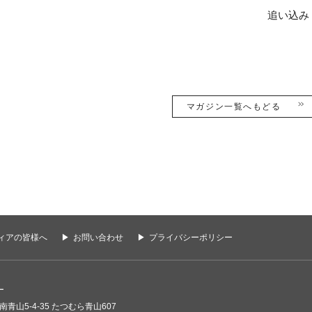
追い込み
マガジン一覧へもどる
ィアの皆様へ
お問い合わせ
プライバシーポリシー
ー
南青山5-4-35 たつむら青山607