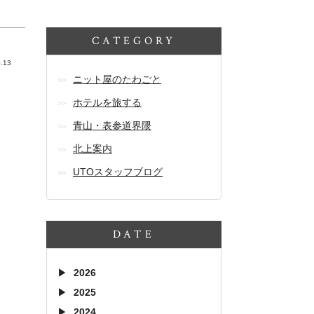
CATEGORY
.13
ニット屋のたわごと
ホテルを旅する
青山・表参道界隈
北上案内
UTOスタッフブログ
DATE
2026
2025
2024