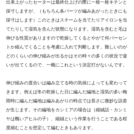
出来上がったセーターは最終仕上げの際に一枚一枚キチンと
採寸しますが、（もちろん各パーツが編みあがったときにも
採寸はします）このときはスチームを当てたりアイロンを当
てたりして湿気を含んだ状態になります。湿気を含むと毛は
伸びる性質がありますので乾燥してくるとやがて何パーセン
トか縮んでくることを考慮に入れて判断します。難しいのが
どのくらいの伸び縮みが出るかはその時々の多くの状況で違
いが出てくるので、一概にこれという決定打がないんです。
伸び縮みの度合いは編み立てる時の気候によっても変わって
きます。例えば冬の乾燥した日に編んだ編地と湿気の多い梅
雨時に編んだ編地は編みあがりの時点では長さに微妙な誤差
が生じます。その編地をカシミアの場合は（縮絨話・カシミ
ヤは醜いアヒルの子）、縮絨という作業を行うことである程
度縮むことを想定して編むときもあります。