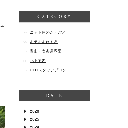
CATEGORY
.25
ニット屋のたわごと
ホテルを旅する
青山・表参道界隈
北上案内
UTOスタッフブログ
DATE
2026
2025
2024