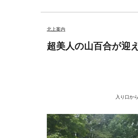
北上案内
超美人の山百合が迎
入り口か