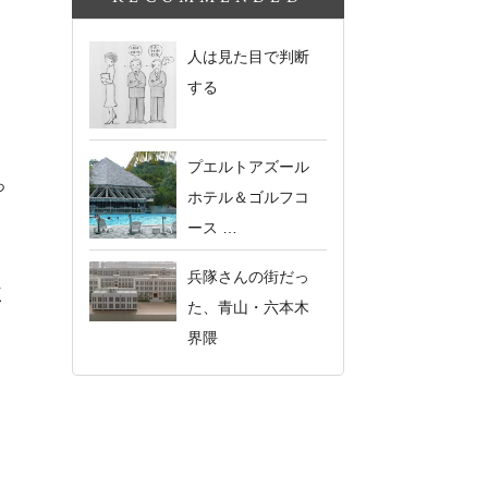
人は見た目で判断
する
プエルトアズール
っ
ホテル＆ゴルフコ
ース …
兵隊さんの街だっ
く
た、青山・六本木
。
界隈