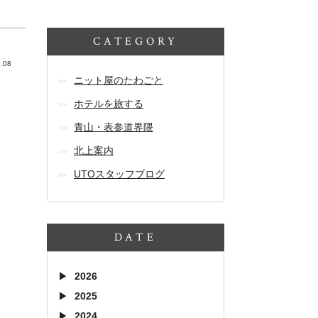
CATEGORY
.08
ニット屋のたわごと
ホテルを旅する
青山・表参道界隈
北上案内
UTOスタッフブログ
DATE
2026
2025
2024