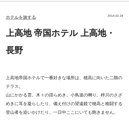
2014.02.28
ホテルを旅する
上高地 帝国ホテル 上高地・
長野
上高地帝国ホテルで一番好きな場所は、穂高に向いた二階の
テラス。
山にかかる雲。木々の揺らめき。小鳥達の囀り。梓川のさざ
めきに耳を凝らしたり、備え付けの望遠鏡で穂高と格闘する
登山者を追いかけたり。一日中ここにいても飽きません。